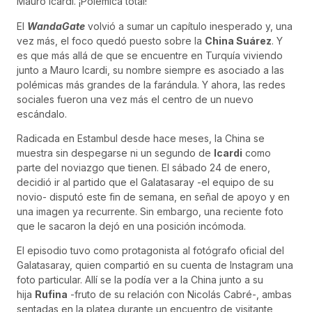
Mauro Icardi. ¡Polémica total!
El
WandaGate
volvió a sumar un capítulo inesperado y, una
vez más, el foco quedó puesto sobre la
China Suárez
. Y
es que más allá de que se encuentre en Turquía viviendo
junto a Mauro Icardi, su nombre siempre es asociado a las
polémicas más grandes de la farándula. Y ahora, las redes
sociales fueron una vez más el centro de un nuevo
escándalo.
Radicada en Estambul desde hace meses, la China se
muestra sin despegarse ni un segundo de
Icardi
como
parte del noviazgo que tienen. El sábado 24 de enero,
decidió ir al partido que el Galatasaray -el equipo de su
novio- disputó este fin de semana, en señal de apoyo y en
una imagen ya recurrente. Sin embargo, una reciente foto
que le sacaron la dejó en una posición incómoda.
El episodio tuvo como protagonista al fotógrafo oficial del
Galatasaray, quien compartió en su cuenta de Instagram una
foto particular. Allí se la podía ver a la China junto a su
hija
Rufina
-fruto de su relación con Nicolás Cabré-, ambas
sentadas en la platea durante un encuentro de visitante