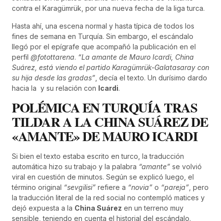
contra el Karagümrük, por una nueva fecha de la liga turca.
Hasta ahí, una escena normal y hasta típica de todos los
fines de semana en Turquía. Sin embargo, el escándalo
llegó por el epígrafe que acompañó la publicación en el
perfil
@fotottarena
.
“La amante de Mauro Icardi, China
Suárez, está viendo el partido Karagümrük-Galatasaray con
su hija desde las gradas”
, decía el texto. Un durísimo dardo
hacia la
y su relación con
Icardi
.
POLÉMICA EN TURQUÍA TRAS
TILDAR A LA CHINA SUÁREZ DE
«AMANTE» DE MAURO ICARDI
Si bien el texto estaba escrito en turco, la traducción
automática hizo su trabajo y la palabra
“amante”
se volvió
viral en cuestión de minutos. Según se explicó luego, el
término original
“sevgilisi”
refiere a
“novia”
o
“pareja”
, pero
la traducción literal de la red social no contempló matices y
dejó expuesta a la
China Suárez
en un terreno muy
sensible, teniendo en cuenta el historial del escándalo.