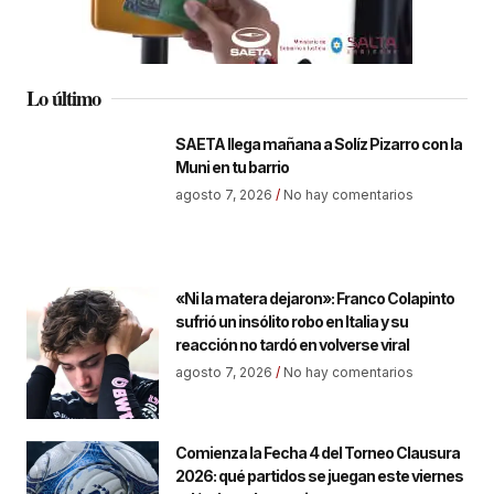
Lo último
SAETA llega mañana a Solíz Pizarro con la
Muni en tu barrio
agosto 7, 2026
No hay comentarios
«Ni la matera dejaron»: Franco Colapinto
sufrió un insólito robo en Italia y su
reacción no tardó en volverse viral
agosto 7, 2026
No hay comentarios
Comienza la Fecha 4 del Torneo Clausura
2026: qué partidos se juegan este viernes