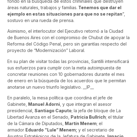
fondo en la búsqueda de estos criminales que destruyen
áreas naturales, trabajos y familias.
Tenemos que dar el
ejemplo en estas situaciones para que no se repitan
”,
sostuvo en una rueda de prensa.
Asimismo, el interlocutor del Ejecutivo retornó a la Ciudad
de Buenos Aires con el compromiso de Chubut de apoyar la
Reforma del Código Penal, pero sin garantías respecto del
proyecto de “Modernización” Laboral.
En su plan de visitar todas las provincias, Santilli intensificará
sus esfuerzos para cumplir con la meta autoimpuesta de
concretar reuniones con 10 gobernadores durante el mes
de enero en la búsqueda de los acuerdos que le permitan
anotarse un nuevo triunfo legislativo. __IP__
En paralelo, la mesa política que coordina el jefe de
Gabinete,
Manuel Adorni
, y que integran el asesor
presidencial,
Santiago Caputo
; la jefa de bloque de La
Libertad Avanza en el Senado,
Patricia Bullrich
; el titular
de la Cámara de Diputados,
Martín Menem
; el
armador
Eduardo “Lule” Menem;
y el secretario de
Asuntos Estratégicos de la Jefatura de Gabinete,
Ignacio