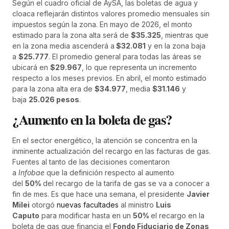
Según el cuadro oficial de AySA, las boletas de agua y
cloaca reflejarán distintos valores promedio mensuales sin
impuestos según la zona. En mayo de 2026, el monto
estimado para la zona alta será de
$35.325
, mientras que
en la zona media ascenderá a
$32.081
y en la zona baja
a
$25.777
. El promedio general para todas las áreas se
ubicará en
$29.967
, lo que representa un incremento
respecto a los meses previos. En abril, el monto estimado
para la zona alta era de
$34.977
, media
$31.146
y
baja
25.026 pesos
.
¿Aumento en la boleta de gas?
En el sector energético, la atención se concentra en la
inminente actualización del recargo en las facturas de gas.
Fuentes al tanto de las decisiones comentaron
a
Infobae
que la definición respecto al aumento
del
50%
del recargo de la tarifa de gas se va a conocer a
fin de mes. Es que hace una semana, el presidente
Javier
Milei
otorgó
nuevas facultades
al ministro
Luis
Caputo
para modificar hasta en un
50%
el recargo en la
boleta de gas que financia el
Fondo Fiduciario de Zonas