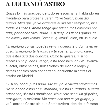
A LUCIANO CASTRO
Quizás lo más gracioso de todo es escuchar a hablando en
madrileño para tirotear a Sarah.
“Oye Sarah, buen día
guapa. Mira que yo ya arranqué el día bien temprano, hice
todas las cosas. Ahora tengo que hacer unas compras por
aquí, por donde vivo. Nada. Y si después tienes ganas, tú
me dices y nos vemos. Como tú quieras”
, dice, en un audio.
“Si mañana curras, puedes venir y quedarte a dormir en mi
casa. Si mañana te levantas y te vas temprano al curro,
que estás acá dos cuadras. Como tú quieres. Y si no
quieres o no puedes, venga, está todo bien, obvio”
, avanza
el actor, entre selfies, ubicaciones de Google Maps y
demás señales para concertar el encuentro mientras él
estaba en Madrid.
“Y si no, nada, pues nada. Me iré y a la vuelta hablaremos.
No sé dónde estás en tu mañana, si estás currando, si estás
paseando, si estás durmiendo. No quiero ser ni un gilipollas,
atosigarte, ni molestar. Me crucé con una mujer guapa, y
ya”
, agrega Castro sin que Sarah tuviera idea de lo famoso