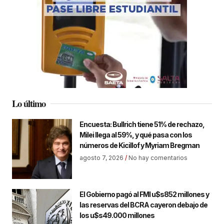
Lo último
Encuesta: Bullrich tiene 51% de rechazo,
Milei llega al 59%, y qué pasa con los
números de Kicillof y Myriam Bregman
agosto 7, 2026
No hay comentarios
El Gobierno pagó al FMI u$s852 millones y
las reservas del BCRA cayeron debajo de
los u$s49.000 millones