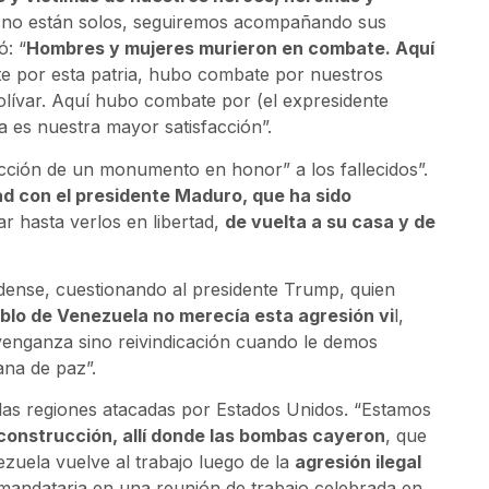
, no están solos, seguiremos acompañando sus
ó: “
Hombres y mujeres murieron en combate. Aquí
e por esta patria, hubo combate por nuestros
olívar. Aquí hubo combate por (el expresidente
es nuestra mayor satisfacción”.
cción de un monumento en honor” a los fallecidos”.
d con el presidente Maduro, que ha sido
 hasta verlos en libertad,
de vuelta a su casa y de
idense, cuestionando al presidente Trump, quien
eblo de Venezuela no merecía esta agresión vi
l,
 venganza sino reivindicación cuando le demos
ana de paz”.
as regiones atacadas por Estados Unidos. “Estamos
onstrucción, allí donde las bombas cayeron
, que
uela vuelve al trabajo luego de la
agresión ilegal
a mandataria en una reunión de trabajo celebrada en