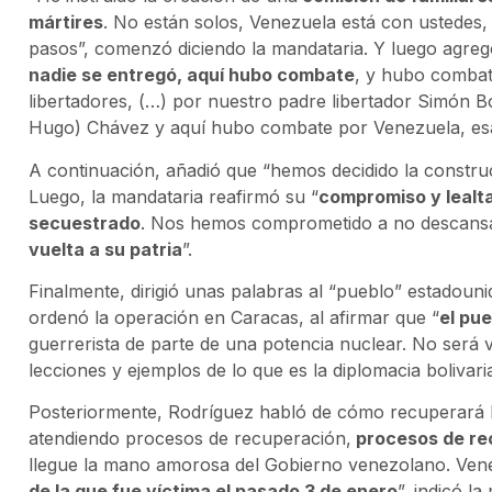
mártires
. No están solos, Venezuela está con ustedes
pasos”, comenzó diciendo la mandataria. Y luego agreg
nadie se entregó, aquí hubo combate
, y hubo combat
libertadores, (…) por nuestro padre libertador Simón B
Hugo) Chávez y aquí hubo combate por Venezuela, esa 
A continuación, añadió que “hemos decidido la constru
Luego, la mandataria reafirmó su “
compromiso y lealta
secuestrado
. Nos hemos comprometido a no descansar
vuelta a su patria
”.
Finalmente, dirigió unas palabras al “pueblo” estadoun
ordenó la operación en Caracas, al afirmar que “
el pu
guerrerista de parte de una potencia nuclear. No será
lecciones y ejemplos de lo que es la diplomacia bolivari
Posteriormente, Rodríguez habló de cómo recuperará l
atendiendo procesos de recuperación,
procesos de rec
llegue la mano amorosa del Gobierno venezolano. Venez
de la que fue víctima el pasado 3 de enero
”, indicó l