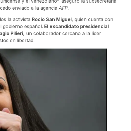
ounidense y el venezolano”, aseguró la subsecretaria
icado enviado a la agencia
AFP
.
los la activista
Rocío San Miguel
, quien cuenta con
l gobierno español.
El excandidato presidencial
agio Pilieri
, un colaborador cercano a la líder
tos en libertad.