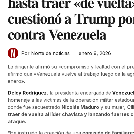
hasta traer «de vuelt
cuestionó a Trump por
contra Venezuela
enero 9, 2026
Por Norte de noticias
La dirigente afirmó su «compromiso y lealtad con el p
afirmó que «Venezuela vuelve al trabajo luego de la agr
enero».
Delcy Rodríguez
, la presidenta encargada de
Venezue
homenaje a las víctimas de la operación militar estado
donde fue secuestrado
Nicolás Maduro
y su mujer,
Cil
traer de vuelta al líder chavista y lanzando fuertes 
ataque.
“He instruido la creación de una
comisión de familiare