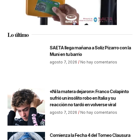
Lo último
SAETA llega mañana a Solíz Pizarro con la
Muni en tu barrio
agosto 7, 2026
No hay comentarios
«Ni la matera dejaron»: Franco Colapinto
sufrió un insólito robo en Italia y su
reacción no tardó en volverse viral
agosto 7, 2026
No hay comentarios
Comienza la Fecha 4 del Torneo Clausura