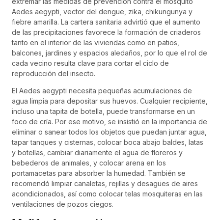
extremar las medidas de prevención contra el mosquito
Aedes aegypti, vector del dengue, zika, chikungunya y
fiebre amarilla. La cartera sanitaria advirtió que el aumento
de las precipitaciones favorece la formación de criaderos
tanto en el interior de las viviendas como en patios,
balcones, jardines y espacios aledaños, por lo que el rol de
cada vecino resulta clave para cortar el ciclo de
reproducción del insecto.
El Aedes aegypti necesita pequeñas acumulaciones de
agua limpia para depositar sus huevos. Cualquier recipiente,
incluso una tapita de botella, puede transformarse en un
foco de cría. Por ese motivo, se insistió en la importancia de
eliminar o sanear todos los objetos que puedan juntar agua,
tapar tanques y cisternas, colocar boca abajo baldes, latas
y botellas, cambiar diariamente el agua de floreros y
bebederos de animales, y colocar arena en los
portamacetas para absorber la humedad. También se
recomendó limpiar canaletas, rejillas y desagües de aires
acondicionados, así como colocar telas mosquiteras en las
ventilaciones de pozos ciegos.