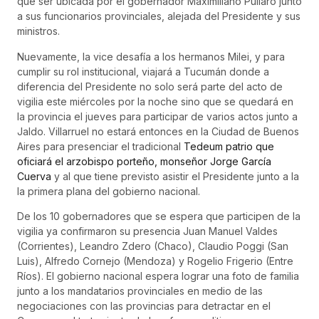
que ser ubicada por el gobernador Maximiliano Pullaro junto
a sus funcionarios provinciales, alejada del Presidente y sus
ministros.
Nuevamente, la vice desafía a los hermanos Milei, y para
cumplir su rol institucional, viajará a Tucumán donde a
diferencia del Presidente no solo será parte del acto de
vigilia este miércoles por la noche sino que se quedará en
la provincia el jueves para participar de varios actos junto a
Jaldo. Villarruel no estará entonces en la Ciudad de Buenos
Aires para presenciar el tradicional
Tedeum patrio que
oficiará el arzobispo porteño, monseñor Jorge García
Cuerva
y al que tiene previsto asistir el Presidente junto a la
la primera plana del gobierno nacional.
De los 10 gobernadores que se espera que participen de la
vigilia ya confirmaron su presencia Juan Manuel Valdes
(Corrientes), Leandro Zdero (Chaco), Claudio Poggi (San
Luis), Alfredo Cornejo (Mendoza) y Rogelio Frigerio (Entre
Ríos). El gobierno nacional espera lograr una foto de familia
junto a los mandatarios provinciales en medio de las
negociaciones con las provincias para detractar en el