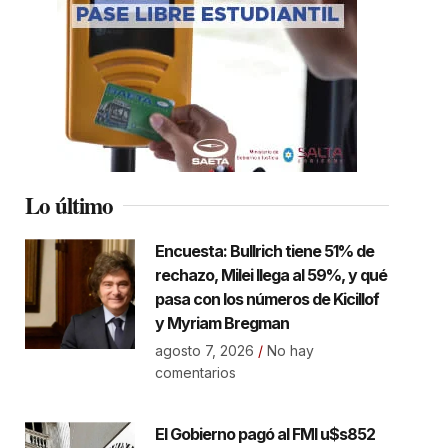
Lo último
Encuesta: Bullrich tiene 51% de
rechazo, Milei llega al 59%, y qué
pasa con los números de Kicillof
y Myriam Bregman
agosto 7, 2026
No hay
comentarios
El Gobierno pagó al FMI u$s852