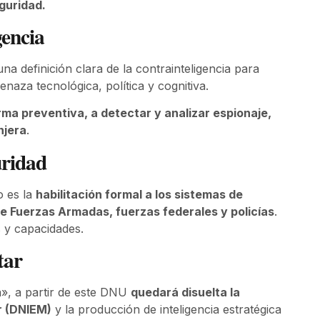
guridad.
gencia
una definición clara de la contrainteligencia para
aza tecnológica, política y cognitiva.
rma preventiva, a detectar y analizar espionaje,
njera
.
uridad
o es la
habilitación formal a los sistemas de
 de Fuerzas Armadas, fuerzas federales y policías
.
 y capacidades.
tar
a», a partir de este DNU
quedará disuelta la
ar (DNIEM)
y la producción de inteligencia estratégica