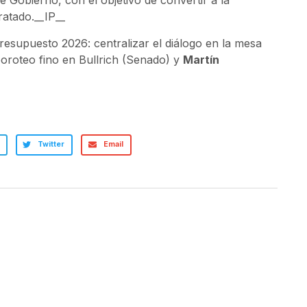
 Gobierno, con el objetivo de convertir a la
ratado.__IP__
Presupuesto 2026: centralizar el diálogo en la mesa
 poroteo fino en Bullrich (Senado) y
Martín
Twitter
Email