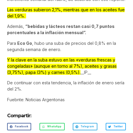
Las verduras subieron 2,1%, mientras que en los aceites fue
del 1,9%.
Además,
“bebidas y lácteos restan casi 0,7 puntos
porcentuales a la inflación mensual”.
Para
Eco Go
, hubo una suba de precios del 0,8% en la
segunda semana de enero.
Y la clave en la suba estuvo en las «verduras frescas y
congeladas» (aunque en torno al 7%), aceites y grasas
(3,75%), papa (3%) y carnes (0,5%).
__IP__
De continuar con esta tendencia, la inflación de enero sería
del 2%.
Fuebnte: Noticias Argentonas
Compartir:
Facebook
WhatsApp
Telegram
Twitter