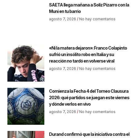
SAETA llega mañana a Solíz Pizarro con la
Muni en tu barrio
agosto 7, 2026
No hay comentarios
«Ni la matera dejaron»: Franco Colapinto
sufrió un insólito robo en Italia y su
reacción no tardó en volverse viral
agosto 7, 2026
No hay comentarios
Comienza la Fecha 4 del Torneo Clausura
2026: qué partidos se juegan este viernes
y dónde verlos en vivo
agosto 7, 2026
No hay comentarios
Durand confirmó que la iniciativa contra el