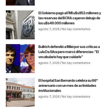
El Gobierno pagó al FMI u$s852 millones y
las reservas del BCRA cayeron debajo de
los u$s49.000 millones
agosto 7, 2026
No hay comentarios
Bullrich defendió a Milei por sus críticas a
Lula Da Silva pero marcó diferencias: “El
vocabulario hay que cuidarlo”
agosto 7, 2026
No hay comentarios
El hospital San Bernardo celebra su 66°
aniversario con un mes de actividades
institucionales
agosto 7, 2026
No hay comentarios