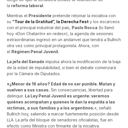
la
reforma laboral
.
Mientras el
Presidente
pretende retomar la iniciativa con
su
“Tour de la Gratitud”, la Derecha Fest
y los escarceos
con el principal industrial del país,
Paolo Rocca
(lo llamó
hoy «Don Chatarrín» en redes»), la agenda de sesiones
extraordinarias ingresó en un andarivel que tendrá a Bullrich
otra vez como principal protagonista. Ahora, con
el
Régimen Penal Juvenil.
La jefa del Senado
impulsa ahora la modificación de la baja
de la edad de imputabilidad, si bien el debate comenzará
por la Cámara de Diputados.
«¿Menor de 16 años? Edad de no ser punible. Matan y
vuelven a sus casas.
Sin consecuencias, libertad para
delinquir.
La Ley Penal Juvenil es urgente: veremos
quiénes acompañan y quienes le dan la espalda a las
víctimas, a sus familias y a los argentinos.
«, señaló
Bullrich hoy, saliendo a marcar fuertemente posición desde
LLA. La jefa del bloque de senadores oficialistas, fue en
efecto como Ministra con firmante de la iniciativa.