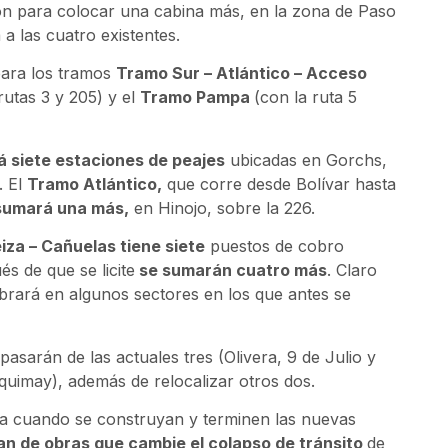
ción para colocar una cabina más, en la zona de Paso
 a las cuatro existentes.
para los tramos
Tramo Sur – Atlántico – Acceso
rutas 3 y 205) y el
Tramo Pampa
(con la ruta 5
á siete estaciones de peajes
ubicadas en Gorchs,
. El
Tramo Atlántico,
que corre desde Bolívar hasta
umará una más,
en Hinojo, sobre la 226.
iza – Cañuelas tiene siete
puestos de cobro
s de que se licite
se sumarán cuatro más
. Claro
brará en algunos sectores en los que antes se
pasarán de las actuales tres (Olivera, 9 de Julio y
uimay), además de relocalizar otros dos.
a cuando se construyan y terminen las nuevas
lan de obras que cambie el colapso de tránsito
de