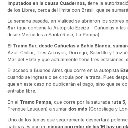
imputados en la causa Cuadernos
, tiene la autoriza
de los Libres, cerca del límite con Brasil, que se sumará
La semana pasada, en Vialidad se abrieron los sobres 
Sur
(que contiene la Autopista Ezeiza – Cañuelas y las 
desde Mercedes a Santa Rosa, La Pampa).
El Tramo Sur, desde Cañuelas a Bahía Blanca, sumar
Azul, Chillar, Tres Arroyos, Dorrego, Saladillo y Unzué
Mar del Plata y que actualmente tiene tres estaciones,
s
El acceso a Buenos Aires que corre en la autopista
Eze
cuando se ingresa o se circula por la traza. Pues despué
que en este caso no duplicarán el pago, sino que se co
entraba libre.
En el
Tramo Pampa
, que corre por la saturada
ruta 5,
Trenque Lauquen) a sumar
dos más
(Gorostiaga y Lonq
Uno de los temas que seguramente despertará polémic
cabinas es que en
ningún corredor de los 16 hay un p