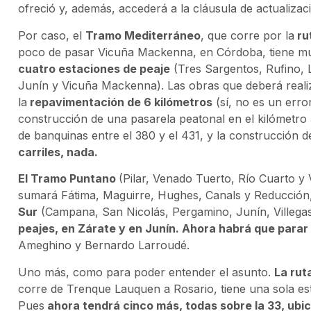
ofreció y, además, accederá a la cláusula de actualizac
Por caso, el
Tramo Mediterráneo
, que corre por la
rut
poco de pasar Vicuña Mackenna, en Córdoba, tiene mu
cuatro estaciones de peaje
(Tres Sargentos, Rufino, La
Junín y Vicuña Mackenna). Las obras que deberá realiz
la
repavimentación de 6 kilómetros
(sí, no es un error
construcción de una pasarela peatonal en el kilómetro 
de banquinas entre el 380 y el 431, y la construcción 
carriles, nada.
El Tramo Puntano
(Pilar, Venado Tuerto, Río Cuarto y 
sumará Fátima, Maguirre, Hughes, Canals y Reducción, 
Sur
(Campana, San Nicolás, Pergamino, Junín, Villegas
peajes, en Zárate y en Junín. Ahora habrá que para
Ameghino y Bernardo Larroudé.
Uno más, como para poder entender el asunto.
La rut
corre de Trenque Lauquen a Rosario, tiene una sola esta
Pues
ahora tendrá cinco más, todas sobre la 33, ubi