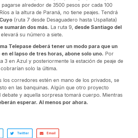
 pagarse alrededor de 3500 pesos por cada 100
íos a la altura de Paraná, no tiene peajes. Tendrá
Cuyo
(ruta 7 desde Desaguadero hasta Uspallata)
se sumarán dos más.
La ruta 9,
desde Santiago del
y elevará su número a siete.
tema Telepase deberá tener un modo para que un
 en el lapso de tres horas, abone solo uno.
Por
uta 3 en Azul y posteriormente la estación de peaje de
cobrarían solo la última.
s los corredores estén en mano de los privados, se
to en las banquinas. Algún que otro proyecto
 debate y aquella sorpresa tomará cuerpo. Mientras
deberán esperar. Al menos por ahora.
Twitter
Email