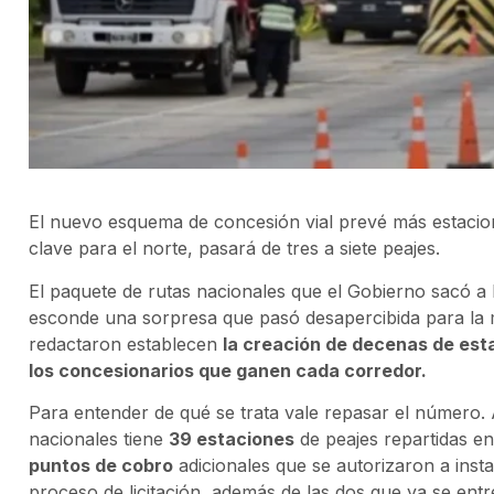
El nuevo esquema de concesión vial prevé más estacio
clave para el norte, pasará de tres a siete peajes.
El paquete de rutas nacionales que el Gobierno sacó a l
esconde una sorpresa que pasó desapercibida para la m
redactaron establecen
la creación de decenas de est
los concesionarios que ganen cada corredor.
Para entender de qué se trata vale repasar el número. A
nacionales tiene
39 estaciones
de peajes repartidas e
puntos de cobro
adicionales que se autorizaron a insta
proceso de licitación, además de las dos que ya se entr