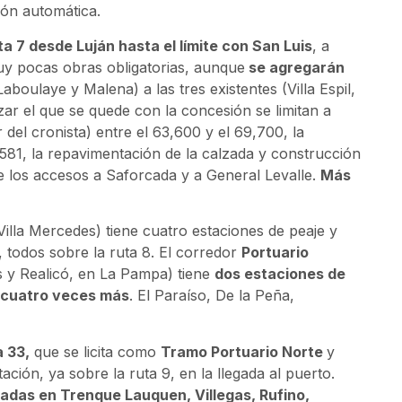
ión automática.
a 7 desde Luján hasta el límite con San Luis
, a
y pocas obras obligatorias, aunque
se agregarán
boulaye y Malena) a las tres existentes (Villa Espil,
ar el que se quede con la concesión se limitan a
 del cronista) entre el 63,600 y el 69,700, la
581, la repavimentación de la calzada y construcción
de los accesos a Saforcada y a General Levalle.
Más
Villa Mercedes) tiene cuatro estaciones de peaje y
todos sobre la ruta 8. El corredor
Portuario
 y Realicó, en La Pampa) tiene
dos estaciones de
r cuatro veces más
. El Paraíso, De la Peña,
a 33,
que se licita como
Tramo Portuario Norte
y
ción, ya sobre la ruta 9, en la llegada al puerto.
cadas en Trenque Lauquen, Villegas, Rufino,