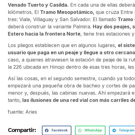
Venado Tuerto y Casilda.
En cada una de ellas deberá
kilómetros. El
Tramo Mesopotámico,
que cruza Entre R
tres: Viale, Villaguay y San Salvador. El llamado
Tramo 
deberá construir la variante Palmira.
Hay dos peajes, 
Estero hacia la frontera Norte
, tiene tres estaciones 
Los pliegos establecen que en algunos lugares,
el sis
usuario que paga en un peaje y llegue a otro cercano
caso, a quienes atraviesen la estación de peaje de la r
la 226 ubicada en Hinojo dentro de esas tres horas, les 
Así las cosas, en el segundo semestre, cuando ya todo
empezará una pequeña obra de bacheo y cortes de pas
menor y, después, las cabinas nuevas. Ahí empezará el
tanto,
las ilusiones de una red vial con más carriles 
fuente: Aries
Compartir:
Facebook
WhatsApp
Telegram