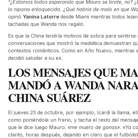
“¿Estamos todos esperando que Mauro se brote, no? ¿Él
la nipona enloquecida. ¿Qué habría de malo en que Wa
opinó
Yanina Latorre
desde Miami mientras todos leían
tachadas que Wanda nos regaló.
Es que la China tendría motivos de sobra para sentirse
conversaciones que mostró la mediática demuestran que 
contextos románticos. Como en Año Nuevo, mientras e
decidió saludar a su ex.
LOS MENSAJES QUE MA
MANDÓ A WANDA NARA 
CHINA SUÁREZ
El jueves 23 de octubre, por ejemplo, Icardi la llama, ell
como poniéndole un freno, y tacha el resto del mensaje
que le dice luego Mauro:
«me muero de ganas»
.
«Ya co
clarito, horas después, dejando en claro que el futboli