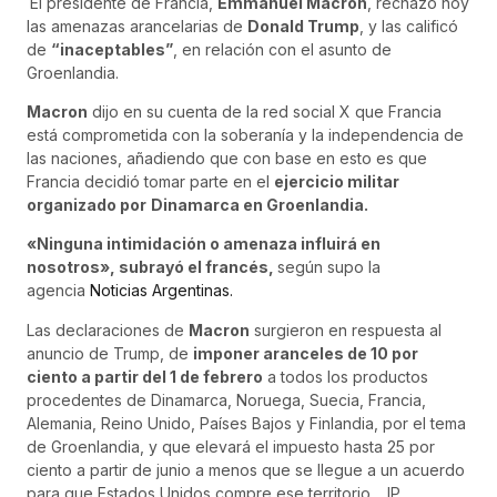
El presidente de Francia,
Emmanuel Macron
, rechazó hoy
las amenazas arancelarias de
Donald Trump
, y las calificó
de
“inaceptables”
, en relación con el asunto de
Groenlandia.
Macron
dijo en su cuenta de la red social X que Francia
está comprometida con la soberanía y la independencia de
las naciones, añadiendo que con base en esto es que
Francia decidió tomar parte en el
ejercicio militar
organizado por
Dinamarca en Groenlandia.
«Ninguna intimidación o amenaza influirá en
nosotros», subrayó el francés,
según supo la
agencia
Noticias Argentinas.
Las declaraciones de
Macron
surgieron en respuesta al
anuncio de Trump, de
imponer aranceles de 10 por
ciento a partir del 1 de febrero
a todos los productos
procedentes de Dinamarca, Noruega, Suecia, Francia,
Alemania, Reino Unido, Países Bajos y Finlandia, por el tema
de Groenlandia, y que elevará el impuesto hasta 25 por
ciento a partir de junio a menos que se llegue a un acuerdo
para que Estados Unidos compre ese territorio.__IP__