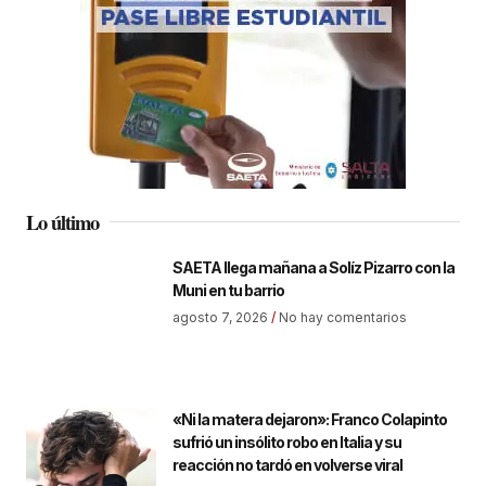
Lo último
SAETA llega mañana a Solíz Pizarro con la
Muni en tu barrio
agosto 7, 2026
No hay comentarios
«Ni la matera dejaron»: Franco Colapinto
sufrió un insólito robo en Italia y su
reacción no tardó en volverse viral