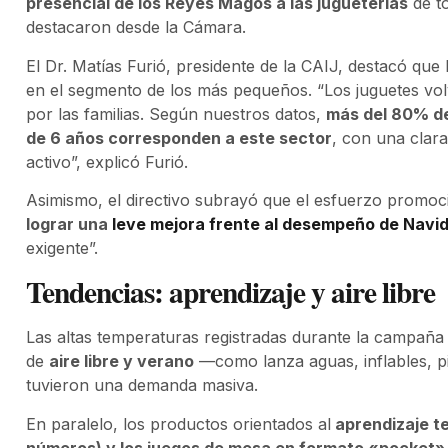
presencial de los Reyes Magos a las jugueterías
de to
destacaron desde la Cámara.
El Dr. Matías Furió, presidente de la CAIJ, destacó que
en el segmento de los más pequeños. “Los juguetes volv
por las familias. Según nuestros datos,
más del 80% de
de 6 años corresponden a este sector
, con una clara
activo”, explicó Furió.
Asimismo, el directivo subrayó que el esfuerzo promoc
lograr una
leve mejora frente al desempeño de Navi
exigente”.
Tendencias: aprendizaje y aire libre
Las altas temperaturas registradas durante la campaña 
de
aire libre y verano
—como lanza aguas, inflables, pi
tuvieron una demanda masiva.
En paralelo, los productos orientados al
aprendizaje t
números) y los juegos de mesa en formato «pocket»