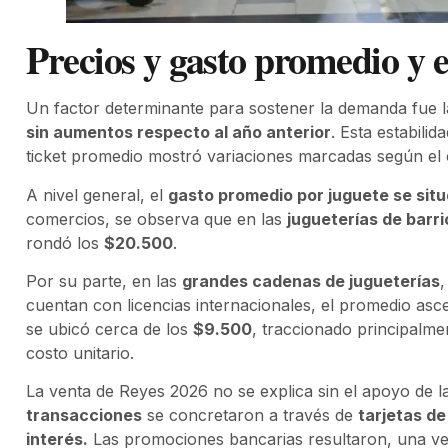
Precios y gasto promedio y e
Un factor determinante para sostener la demanda fue la
sin aumentos respecto al año anterior
. Esta estabilid
ticket promedio mostró variaciones marcadas según el c
A nivel general, el
gasto promedio por juguete se sit
comercios, se observa que en las
jugueterías de barri
rondó los
$20.500
.
Por su parte, en las
grandes cadenas de jugueterías
cuentan con licencias internacionales, el promedio asc
se ubicó cerca de los
$9.500
, traccionado principalme
costo unitario.
La venta de Reyes 2026 no se explica sin el apoyo de l
transacciones
se concretaron a través de
tarjetas de
interés.
Las promociones bancarias resultaron, una vez