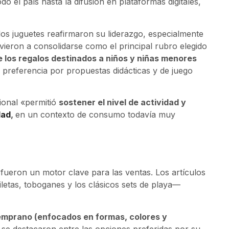
do el país hasta la difusión en plataformas digitales,
 los juguetes reafirmaron su liderazgo, especialmente
ieron a consolidarse como el principal rubro elegido
 los regalos destinados a niños y niñas menores
 preferencia por propuestas didácticas y de juego
ional «permitió
sostener el nivel de actividad y
dad
,
en un contexto de consumo todavía muy
fueron un motor clave para las ventas. Los artículos
letas, toboganes y los clásicos sets de playa—
emprano (enfocados en formas, colores y
se destacaron entre las opciones preferidas por su