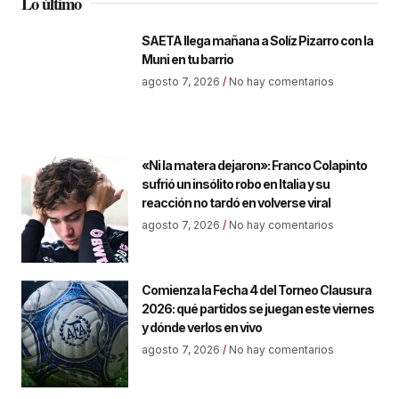
Lo último
SAETA llega mañana a Solíz Pizarro con la
Muni en tu barrio
agosto 7, 2026
No hay comentarios
«Ni la matera dejaron»: Franco Colapinto
sufrió un insólito robo en Italia y su
reacción no tardó en volverse viral
agosto 7, 2026
No hay comentarios
Comienza la Fecha 4 del Torneo Clausura
2026: qué partidos se juegan este viernes
y dónde verlos en vivo
agosto 7, 2026
No hay comentarios