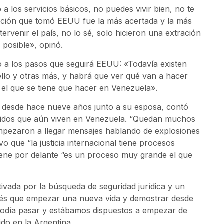
 los servicios básicos, no puedes vivir bien, no te
ción que tomó EEUU fue la más acertada y la más
tervenir el país, no lo sé, solo hicieron una extración
 posible», opinó.
 a los pasos que seguirá EEUU: «Todavía existen
lo y otras más, y habrá que ver qué van a hacer
el que se tiene que hacer en Venezuela».
a desde hace nueve años junto a su esposa, contó
ridos que aún viven en Venezuela. “Quedan muchos
, empezaron a llegar mensajes hablando de explosiones
o que “la justicia internacional tiene procesos
viene por delante “es un proceso muy grande el que
tivada por la búsqueda de seguridad jurídica y un
tenés que empezar una nueva vida y demostrar desde
podía pasar y estábamos dispuestos a empezar de
do en la Argentina.