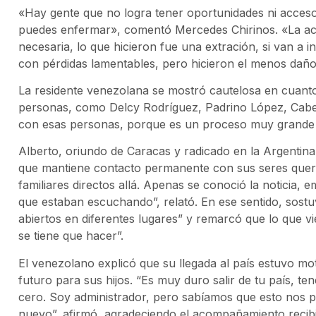
«Hay gente que no logra tener oportunidades ni acceso a
puedes enfermar», comentó Mercedes Chirinos. «La ac
necesaria, lo que hicieron fue una extración, si van a in
con pérdidas lamentables, pero hicieron el menos daño
La residente venezolana se mostró cautelosa en cuanto
personas, como Delcy Rodríguez, Padrino López, Cabel
con esas personas, porque es un proceso muy grande 
Alberto, oriundo de Caracas y radicado en la Argentin
que mantiene contacto permanente con sus seres que
familiares directos allá. Apenas se conoció la noticia
que estaban escuchando”, relató. En ese sentido, sostuv
abiertos en diferentes lugares” y remarcó que lo que 
se tiene que hacer”.
El venezolano explicó que su llegada al país estuvo mo
futuro para sus hijos. “Es muy duro salir de tu país, 
cero. Soy administrador, pero sabíamos que esto nos 
nuevo”, afirmó, agradeciendo el acompañamiento recibi