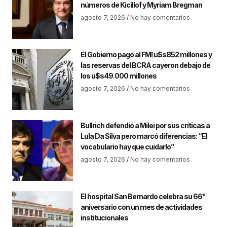
números de Kicillof y Myriam Bregman
agosto 7, 2026
No hay comentarios
El Gobierno pagó al FMI u$s852 millones y
las reservas del BCRA cayeron debajo de
los u$s49.000 millones
agosto 7, 2026
No hay comentarios
Bullrich defendió a Milei por sus críticas a
Lula Da Silva pero marcó diferencias: “El
vocabulario hay que cuidarlo”
agosto 7, 2026
No hay comentarios
El hospital San Bernardo celebra su 66°
aniversario con un mes de actividades
institucionales